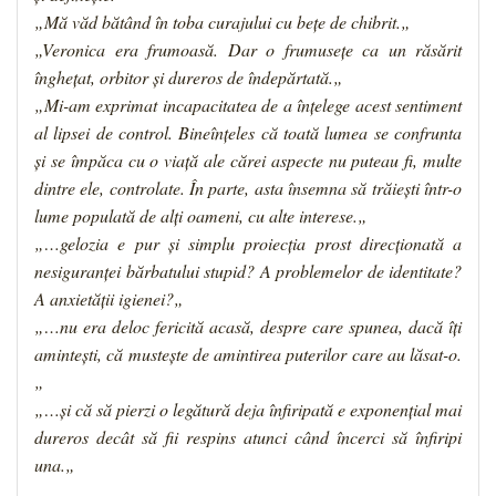
„
Mă văd bătând în toba curajului cu beţe de chibrit.
„
„
Veronica era frumoasă. Dar o frumuseţe ca un răsărit
îngheţat, orbitor şi dureros de îndepărtată.
„
„
Mi-am exprimat incapacitatea de a înţelege acest sentiment
al lipsei de control. Bineînţeles că toată lumea se confrunta
şi se împăca cu o viaţă ale cărei aspecte nu puteau fi, multe
dintre ele, controlate. În parte, asta însemna să trăieşti într-o
lume populată de alţi oameni, cu alte interese.
„
„
…gelozia e pur şi simplu proiecţia prost direcţionată a
nesiguranţei bărbatului stupid? A problemelor de identitate?
A anxietăţii igienei?
„
„
…nu era deloc fericită acasă, despre care spunea, dacă îţi
aminteşti, că musteşte de amintirea puterilor care au lăsat-o.
„
„
…şi că să pierzi o legătură deja înfiripată e exponenţial mai
dureros decât să fii respins atunci când încerci să înfiripi
una.
„