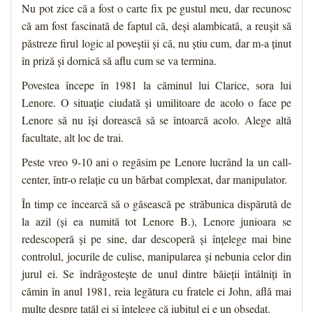
Nu pot zice că a fost o carte fix pe gustul meu, dar recunosc
că am fost fascinată de faptul că, deși alambicată, a reușit să
păstreze firul logic al poveștii și că, nu știu cum, dar m-a ținut
în priză și dornică să aflu cum se va termina.
Povestea începe în 1981 la căminul lui Clarice, sora lui
Lenore. O situație ciudată și umilitoare de acolo o face pe
Lenore să nu își dorească să se întoarcă acolo. Alege altă
facultate, alt loc de trai.
Peste vreo 9-10 ani o regăsim pe Lenore lucrând la un call-
center, într-o relație cu un bărbat complexat, dar manipulator.
În timp ce încearcă să o găsească pe străbunica dispărută de
la azil (și ea numită tot Lenore B.), Lenore junioara se
redescoperă și pe sine, dar descoperă și înțelege mai bine
controlul, jocurile de culise, manipularea și nebunia celor din
jurul ei. Se îndrăgostește de unul dintre băieții întâlniți în
cămin în anul 1981, reia legătura cu fratele ei John, află mai
multe despre tatăl ei și înțelege că iubitul ei e un obsedat.