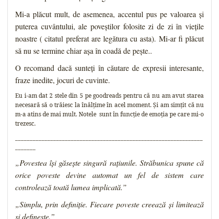
Mi-a plăcut mult, de asemenea, accentul pus pe valoarea și
puterea cuvântului, ale poveștilor folosite zi de zi în viețile
noastre ( citatul preferat are legătura cu asta). Mi-ar fi plăcut
să nu se termine chiar așa în coadă de pește..
O recomand dacă sunteți în căutare de expresii interesante,
fraze inedite, jocuri de cuvinte.
Eu i-am dat 2 stele din 5 pe goodreads pentru că nu am avut starea
necesară să o trăiesc la înălțime în acel moment. Și am simțit că nu
m-a atins de mai mult. Notele sunt în funcție de emoția pe care mi-o
trezesc.
________________________________________________________________
_______
„Povestea îşi găseşte singură raţiunile. Străbunica spune că
orice poveste devine automat un fel de sistem care
controlează toată lumea implicată.”
„Simplu, prin definiţie. Fiecare poveste creează şi limitează
şi defineşte.”