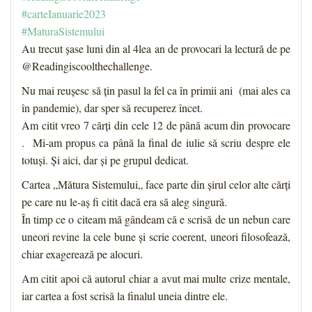
#carteIanuarie2023
#MaturaSistemului
Au trecut șase luni din al 4lea an de provocari la lectură de pe
@Readingiscoolthechallenge.
Nu mai reușesc să țin pasul la fel ca în primii ani (mai ales ca
în pandemie), dar sper să recuperez încet.
Am citit vreo 7 cărți din cele 12 de până acum din provocare
. Mi-am propus ca până la final de iulie să scriu despre ele
totuși. Și aici, dar și pe grupul dedicat.
Cartea „Mătura Sistemului„ face parte din șirul celor alte cărți
pe care nu le-aș fi citit dacă era să aleg singură.
În timp ce o citeam mă gândeam că e scrisă de un nebun care
uneori revine la cele bune și scrie coerent, uneori filosofează,
chiar exagerează pe alocuri.
Am citit apoi că autorul chiar a avut mai multe crize mentale,
iar cartea a fost scrisă la finalul uneia dintre ele.