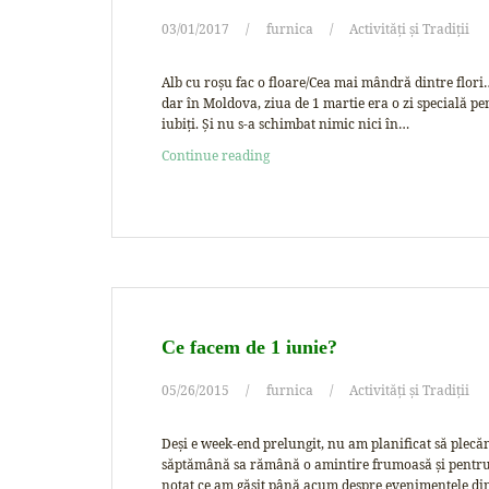
03/01/2017
furnica
Activități și Tradiții
Alb cu roşu fac o floare/Cea mai mândră dintre flori…
dar în Moldova, ziua de 1 martie era o zi specială pen
iubiți. Și nu s-a schimbat nimic nici în…
Continue reading
Ce facem de 1 iunie?
05/26/2015
furnica
Activități și Tradiții
Deşi e week-end prelungit, nu am planificat să plecăm
săptămână sa rămână o amintire frumoasă şi pentru fe
notat ce am găsit până acum despre evenimentele di