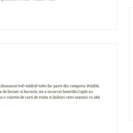
omania?ref=ts&fref=tsNu fac parte din categoria WAHM,
 de farmec si bucurie, mi-a incarcat bateriile.Copiii au
s o colectie de carti de vizita si linkuri catre mamici cu idei