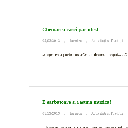
Chemarea casei parintesti
05/03/2013
furnica
Activități și Tradiții
..si spre casa parinteascaGreu e drumul inapoi… …C-am
E sarbatoare si rasuna muzica!
01/13/2013
furnica
Activități și Tradiții
Intr-un an, visam ca afara ningea, ningea in contin