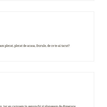
 plecat, plecat de-acasa, Dorule, de ce te-ai tacut?
uu, iar eu cazusem in genunchi si plangeam de disperare,