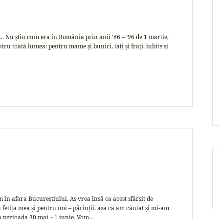
. Nu știu cum era în România prin anii ’86 – ’96 de 1 martie,
tru toată lumea: pentru mame şi bunici, taţi şi fraţi, iubite şi
 în afara Bucureştiului. Aş vrea însă ca acest sfârșit de
tiţa mea şi pentru noi – părinţii, aşa că am căutat şi mi-am
n perioada 30 mai – 1 iunie. Vom…