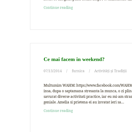
Continue reading
Ce mai facem in weekend?
07/13/2014
furnica
Activități și Tradiții
Multumim WAHM: https://www.facebook.com/WAHM.R
insa, dupa o saptamana stresanta la munca, o zi plina
savurat diverse activitati practice, iar eu mi-am stran
geniale. Amelia si prietena ei au invatat ieri sa…
Continue reading