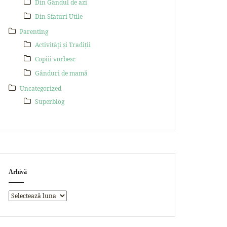
Din Gândul de azi
Din Sfaturi Utile
Parenting
Activități și Tradiții
Copiii vorbesc
Gânduri de mamă
Uncategorized
Superblog
Arhivă