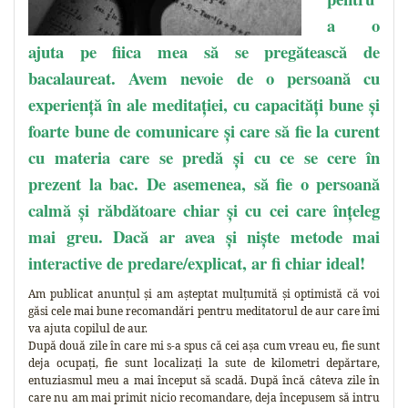
a o
ajuta pe fiica mea să se pregătească de
bacalaureat. Avem nevoie de o persoană cu
experiență în ale meditației, cu capacități bune și
foarte bune de comunicare și care să fie la curent
cu materia care se predă și cu ce se cere în
prezent la bac. De asemenea, să fie o persoană
calmă și răbdătoare chiar și cu cei care înțeleg
mai greu. Dacă ar avea și niște metode mai
interactive de predare/explicat, ar fi chiar ideal!
Am publicat anunțul și am așteptat mulțumită și optimistă că voi
găsi cele mai bune recomandări pentru meditatorul de aur care îmi
va ajuta copilul de aur.
După două zile în care mi s-a spus că cei așa cum vreau eu, fie sunt
deja ocupați, fie sunt localizați la sute de kilometri depărtare,
entuziasmul meu a mai început să scadă. După încă câteva zile în
care nu am mai primit nicio recomandare, deja începusem să intru