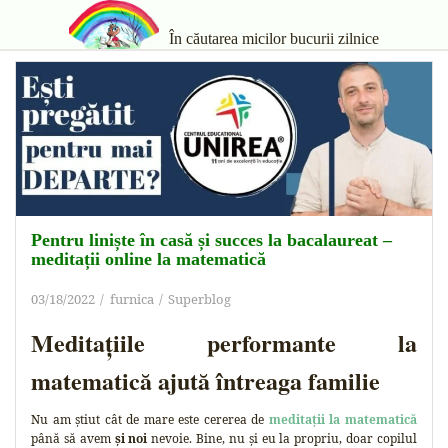
În căutarea micilor bucurii zilnice
Pentru liniște în casă și succes la bacalaureat –
meditații online la matematică
03/18/2022
furnica
Superblog
Meditațiile performante la
matematică ajută întreaga familie
Nu am știut cât de mare este cererea de
meditații la matematică
până să avem
și noi
nevoie. Bine, nu și eu la propriu, doar copilul