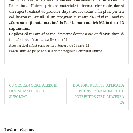
Toți copii care beneficiază de meditații de matematică de la Centrul
Educațional Unirea, primesc materiale în format electronic, dar și
un raport realizat de profesor după fiecare ședință. În plus, pentru
cei interesați, există și un program susținut de Cristian Demian
„
Cum să obții nota maximă la Bac’ la matematică M2 în doar 12
săptămâni
„
Ce păcat că nu am aflat mai devreme despre asta! Ar fi avut timp să
îl facă de două ori ca să fie sigură!
Acest articol a fost scris pentru Superblog Spring ’22
Pozele sunt de pe pexels sau de pe paginile Centrului Unirea
CU ORGRAN ORICE ALERGIE
DOCTORBUSINESS: APLICAȚIA
DEVINE MAI UȘOR DE
POTRIVITĂ LA MOMENTUL
SUPORTAT
POTRIVIT PENTRU AFACEREA
TA
Lasă un răspuns