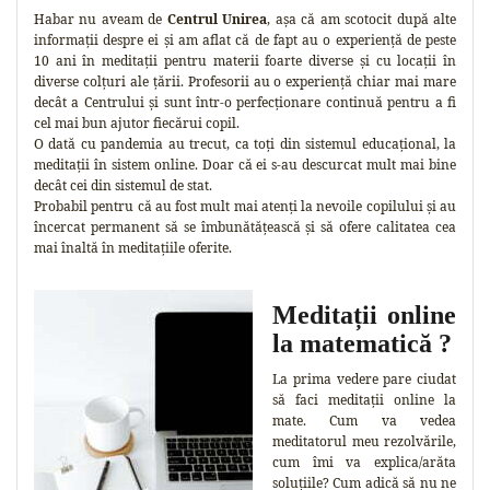
Habar nu aveam de
Centrul Unirea
, așa că am scotocit după alte
informații despre ei și am aflat că de fapt au o experiență de peste
10 ani în meditații pentru materii foarte diverse și cu locații în
diverse colțuri ale țării. Profesorii au o experiență chiar mai mare
decât a Centrului și sunt într-o perfecționare continuă pentru a fi
cel mai bun ajutor fiecărui copil.
O dată cu pandemia au trecut, ca toți din sistemul educațional, la
meditații în sistem online. Doar că ei s-au descurcat mult mai bine
decât cei din sistemul de stat.
Probabil pentru că au fost mult mai atenți la nevoile copilului și au
încercat permanent să se îmbunătățească și să ofere calitatea cea
mai înaltă în meditațiile oferite.
Meditații online
la matematică ?
La prima vedere pare ciudat
să faci meditații online la
mate. Cum va vedea
meditatorul meu rezolvările,
cum îmi va explica/arăta
soluțiile? Cum adică să nu ne