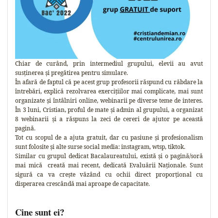
Chiar de curând, prin intermediul grupului, elevii au avut
susținerea și pregătirea pentru simulare.
În afară de faptul că pe acest grup profesorii răspund cu răbdare la
întrebări, explică rezolvarea exercițiilor mai complicate, mai sunt
organizate și întâlniri online, webinarii pe diverse teme de interes.
În 3 luni, Cristian, proful de mate și admin al grupului, a organizat
8 webinarii și a răspuns la zeci de cereri de ajutor pe această
pagină.
Tot cu scopul de a ajuta gratuit, dar cu pasiune și profesionalism
sunt folosite și alte surse social media: instagram, wtsp, tiktok.
Similar cu grupul dedicat Bacalaureatului, există și o pagină/soră
mai mică creată mai recent, dedicată Evaluării Naționale. Sunt
sigură ca va crește văzând cu ochii direct proporțional cu
disperarea crescândă mai aproape de capacitate.
Cine sunt ei?