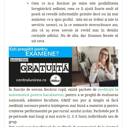
Ceea ce m-a fascinat pe mine este posibilitatea
înregistrării ședinței, ceea ce îi ajută foarte mult să
poată să revadă informațiile primite dacă nu își mai
amintesc ce a spus proful. Asta mi-ar trebui și mie la
serviciu uneori, ca la ce memorie strecurătoare am,
zău că aș avea nevoie să revăd mai în detaliu
cerințele șefului. Nu de alta, dar Doamne fereste să
uit ceva.
În funcție de nevoia fiecărui copil, există pachete de
meditații la
matematică pentru bacalaureat
, pentru a se pregăti de evaluarea
națională, admitere facultate, GMAT sau pur și simplu să facă
meditații necesare pentru înțelegerea mai bună a materiei și pentru
creșterea performanțtei pe parcursul anului școlar. Pachetele pot fi
pe perioade mai lungi și mai scurte (1, 3, 6 luni), individuale sau de
grup.