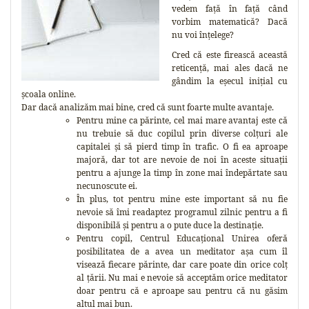
vedem față în față când
vorbim matematică? Dacă
nu voi înțelege?
Cred că este firească această
reticență, mai ales dacă ne
gândim la eșecul inițial cu
școala online.
Dar dacă analizăm mai bine, cred că sunt foarte multe avantaje.
Pentru mine ca părinte, cel mai mare avantaj este că
nu trebuie să duc copilul prin diverse colțuri ale
capitalei și să pierd timp în trafic. O fi ea aproape
majoră, dar tot are nevoie de noi în aceste situații
pentru a ajunge la timp în zone mai îndepărtate sau
necunoscute ei.
În plus, tot pentru mine este important să nu fie
nevoie să îmi readaptez programul zilnic pentru a fi
disponibilă și pentru a o pute duce la destinație.
Pentru copil, Centrul Educațional Unirea oferă
posibilitatea de a avea un meditator așa cum îl
visează fiecare părinte, dar care poate din orice colț
al țării. Nu mai e nevoie să acceptăm orice meditator
doar pentru că e aproape sau pentru că nu găsim
altul mai bun.