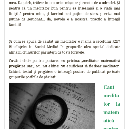
meu. Dar, deh, trăiesc intens orice mișcare și emotie de-a odraslei. Și
pentru că un meditator bun pentru ea înseamnă și o viață mai
liniștită pentru mine, și lacrimi mai puține de șters, și crize mai
puține de gestionat… da, nevoia e a noastră, practic a întregii
familii!
Și cum se apucă de căutat un meditator o mamă a secolului XXI?
Bineînțeles în Social Media! Pe grupurile alea special dedicate
alinării chinurilor părintești de toate formele.
Cuvânt cheie pentru postarea cu pricina: „meditator matematică
pregătire Bac
„. Nu, nu e bine! Nu e suficient să fie doar meditator.
Schimb textul și pregătesc o întreagă postare de publicat pe toate
grupurile posibile de părinți:
Caut
medita
tor la
matem
atică
pentru