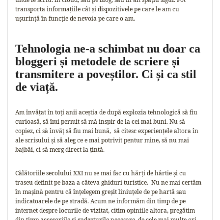
transporta informațiile cât și dispozitivele pe care le am cu
ușurință în funcție de nevoia pe care o am.
Tehnologia ne-a schimbat nu doar ca
bloggeri și metodele de scriere și
transmitere a poveștilor. Ci și ca stil
de viață.
Am învățat în toți anii aceștia de după explozia tehnologică să fiu
curioasă, să îmi permit să mă inspir de la cei mai buni. Nu să
copiez, ci să învăț să fiu mai bună, să citesc experiențele altora în
ale scrisului și să aleg ce e mai potrivit pentur mine, să nu mai
bajbâi, ci să merg direct la țintă.
Călătoriile secolului XXI nu se mai fac cu hărți de hârtie și cu
traseu definit pe baza a câteva ghiduri turistice. Nu ne mai certăm
în mașină pentru că înțelegem greșit liniuțele de pe hartă sau
indicatoarele de pe stradă. Acum ne informăm din timp de pe
internet despre locurile de vizitat, citim opiniile altora, pregătim
din timp accesoriile si gadgeturile necesare, de cele mai multe ori