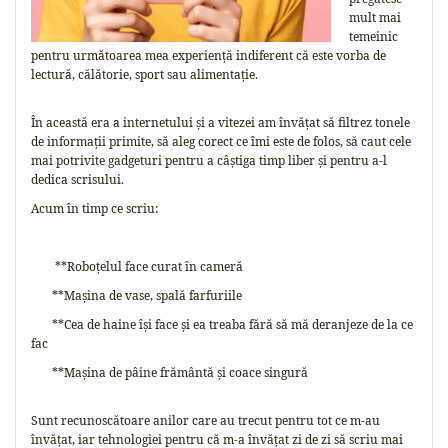
mult mai
temeinic
pentru următoarea mea experiență indiferent că este vorba de
lectură, călătorie, sport sau alimentație.
În această era a internetului și a vitezei am învățat să filtrez tonele
de informații primite, să aleg corect ce îmi este de folos, să caut cele
mai potrivite gadgeturi pentru a câștiga timp liber și pentru a-l
dedica scrisului.
Acum în timp ce scriu:
**Roboțelul face curat în cameră
**Mașina de vase, spală farfuriile
**Cea de haine își face și ea treaba fără să mă deranjeze de la ce
fac
**Mașina de pâine frământă și coace singură
Sunt recunoscătoare anilor care au trecut pentru tot ce m-au
învățat, iar tehnologiei pentru că m-a învățat zi de zi să scriu mai