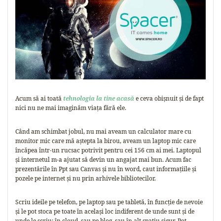
Acum să ai toată
tehnologia la tine acasă
e ceva obișnuit și de fapt
nici nu ne mai imaginăm viața fără ele.
Când am schimbat jobul, nu mai aveam un calculator mare cu
monitor mic care mă aștepta la birou, aveam un laptop mic care
încăpea într-un rucsac potrivit pentru cei 156 cm ai mei. Laptopul
și internetul m-a ajutat să devin un angajat mai bun. Acum fac
prezentările în Ppt sau Canvas și nu în word, caut informațiile și
pozele pe internet și nu prin arhivele bibliotecilor.
Scriu ideile pe telefon, pe laptop sau pe tabletă, în funcție de nevoie
și le pot stoca pe toate în același loc indiferent de unde sunt și de
unde le scriu: în cloud, sau pe blog, sau în alt spațiu sigur. Pot