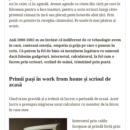
nu în caiet, ci în agendă. Aveam agende cu citate din cărți pe care le
foloseam pentru a face toasturi, pentru a scrie scrisori lungi către
prietenii rămași în țară sau plecați peste hotarele altei țări. Prin
poștă cu primire la recepția căminului. Pe unele le mai păstrez și
acum.
Anii 2000-2002 m-au învățat că indiferent de ce tehnologie avem
în casă, contează emoția, empatia și grija pe care o punem în
scris. Că putem la fel de bine să menținem legătura cu oamenii
dacă folosim gadgeturi, internetul, calculatorul, la fel cum o
facem prin scrisori, scriind de mână, trimițând prin poștă.
Primii pași în work from home și scrisul de
acasă
Când eram gravidă și a trebuit să lucrez o perioadă de acasă. Acest
lucru a presupus migrarea unui calculator cu monitor de la birou
în casa mea.
Internetul prin cablu
începuse să prindă forță prin