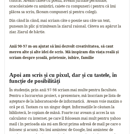
colorat. Aveam caiete cu poezii, aveam jurnale personale,
oracole/caiete cu amintiri, caiete cu compuneri ( pentru că îmi
plăcea sa scriu, făceam compuneri și pentru colegi).
Din când în când, mai scriam câte o poezie sau câte un text,
puneam în plic și trimiteam la ziarul raional. Câteva au apărut la
ziar. Ziarul de hârtie.
Anii 90-97 m-au ajutat să îmi dezvolt creativitatea, să caut
mereu alte și alte idei de scris. Mă inspiram din viața reală și
scriam despre școală, prietenie, iubire, familie
Apoi am scris și cu pixul, dar și cu tastele, în
funcție de posibilități
În studenție, prin anii 97-98 scriam mai multe pentru facultate.
Pentru o lucrare/un proiect, o prezentare, mă înscriam pe lista de
așteptare de la laboratoarele de informatică. Aveam voie maxim o
oră pe zi. Tastam cu un singur deget. Informațiile le căutam la
bibliotecă, le copiam de mână. Foarte rar aveam și acces la un
calculator cu internet, pe care îl foloseam mai mult pentru yahoo
mail ( în perioada aia mi-am făcut prima adresă de mail pe care o
folosesc și acum). Nu îmi amintesc de Google, îmi amintesc de