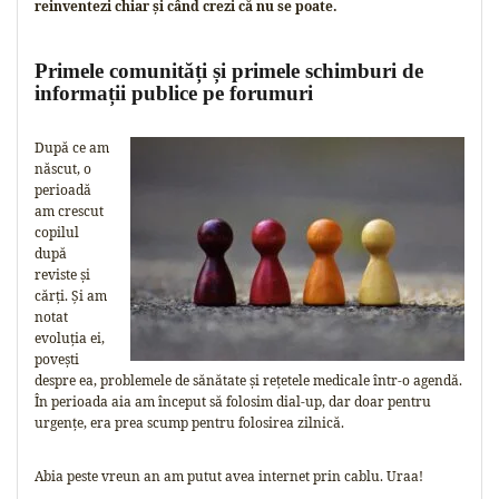
reinventezi chiar și când crezi că nu se poate.
Primele comunități și primele schimburi de
informații publice pe forumuri
După ce am
născut, o
perioadă
am crescut
copilul
după
reviste și
cărți. Și am
notat
evoluția ei,
povești
despre ea, problemele de sănătate și rețetele medicale într-o agendă.
În perioada aia am început să folosim dial-up, dar doar pentru
urgențe, era prea scump pentru folosirea zilnică.
Abia peste vreun an am putut avea internet prin cablu. Uraa!