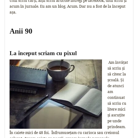
Unii scriu cărți, alții scriu articole întregi pe facebook, unii scriu și
acum în jurnale. Eu am un blog. Acum. Dar nu a fost de la început
așa.
Anii 90
La început scriam cu pixul
Am învățat
să scriu și
să citesc la
școală. Și
de atunci
am
continuat
să scriu cu
litere mici
și ascuțite
pe unde
prindeam.
În caiete mici de 48 foi. Înfrumusețam cu carioca sau creionul