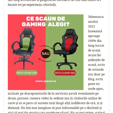
bazate tot pe experiența celorlalți.
Telemunca
anului
2022
înseamnă
aproape
100% din
timp lucrat
de acasă.
Acum fac
ședințele de
acasă, scriu
de oriunde
(nu doar pe
blog, scriu
peste tot
unde apuc,
inclusiv pe sharepointurile de la serviciu) ascult evenimente pe
drum, pornesc camera video în sedințe sau în cluburile online de
carte și ni se pare că suntem unii lângă alții indiferent de oră, zi și
distanță. Nu îmi mai imaginez să pun informațiile pe o dischetă și
nici să mai țin muzica sau pozele pe cd-uri. Nu aș mai putea scrie și