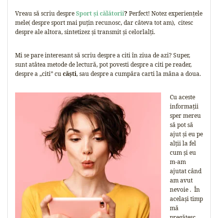
Vreau să scriu despre
Sport și călătorii
?
Perfect! Notez experiențele
mele( despre sport mai puțin recunosc, dar câteva tot am), citesc
despre ale altora, sintetizez și transmit și celorlalți.
Mi se pare interesant să scriu despre a citi în ziua de azi? Super,
sunt atâtea metode de lectură, pot povesti despre a citi pe reader,
despre a „citi” cu
căști
, sau despre a cumpăra carti la mâna a doua.
Cu aceste
informații
sper mereu
să pot să
ajut și eu pe
alții la fel
cum și eu
m-am
ajutat când
am avut
nevoie . În
același timp
mă
pregătesc