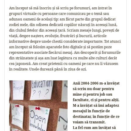
Am început să mă înscriu și să scriu pe forumuri, am intrat în
grupuri virtuale cu persoane care comunicau pe o temă sau
adunau oameni de același tip: am făcut parte din grupul dedicat
zodiei mele, din odiseea dedicată copiilor născuți în aceeași lună,
din clubul fetelor din aceeași țară. Scriam mesaje lungi, povești de
viață, despre naștere, evoluție, frustrări și bucurii, articole
informative despre unele chestii considerate importante. Tot atunci
am început să folosim aparatele foto digitale și să postăm poze
reprezentative asociate fiecărui mesaj. Am descoperit și forumurile
din străinatate și așa am luat legătura cu multe alte culturi decât
cea japoneză. Am creat prietenii cu oameni pe care nu îi văzusem
în realitate. Unele durează până în ziua de azi.
Anii 2004-2006 m-a învățat
să scriu nu doar pentru
mine și pentru job sau
facultate, ci și pentru alții.
M-a învățat să îmi adaptez
mesajul în funcție de
destinatar, în funcție de ce
voiam să transmit.
La fel cum am învățat să