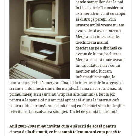
casele oamenilor, dar la noi
în bloc babele îl considerau
extraterestrul venit cu scopul
să distrugă pereții. Prin
urmare multă vreme nu am
avut voie să avem internet.
Mergeam la internet cafe,
deschideam mailul,
descărcam pe o dischetă ce
aveam de lucrat/prelucrat.
Mergeam acasă unde aveam
un calculator mare cu un
monitor mic, lucram
informațiile primite, le
puneam pe dischetă, mergeam înapoi la internet cafe în aceeași zi,
scriam mailul, încărcam informațiile…În ziua în care am născut,
primul mesaj scris (sms, nu wtsp sau alte minuni) a fost la job
pentru a le spune că nu am mai apucat să ajung la internet cafe
pentru ultima tranșă. Am primit mesaj cu felicitări și cu indicațiile
referitoare la rezolvarea situației. Un fel de ședință la distanță.
Anii 2002-2004 m-au învățat cum e să scrii de acasă pentru
cineva de la distanță, ce înseamnă telemunca și cum pot să te