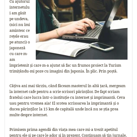
Cu ajutorul
internetulu
i am găsit
pe undeva,
(nici nu îmi
amintesc ce
rețele erau
pe atunci) o
japoneză
cu care m-
am
împrietenit și care m-a ajutat să fac un frumos proiect la Turism
trimițându-mi poze cu imagini din Japonia. În plic. Prin poștă.
Câțiva ani mai târziu, când făceam masterul în altă țară, mergeam
la internet cafe pentru a scrie scrisori părinților. De fapt scriam
fratelui care lucra într-o instituție cu internet și imprimantă. Ceva
uau pentru vremea aia! El scotea scrisoarea la imprimantă și o
ducea părinților la 15 km de capitală unde încă nu se știa prea
multe despre internet.
Primisem prima agendă din viața mea care mi-a trezit apetitul
pentru ele și pe care le ador și în prezent. Continuam să țin jurnale,