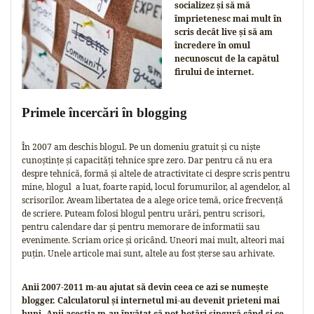
socializez și să mă
împrietenesc mai mult în
scris decât live și să am
încredere în omul
necunoscut de la capătul
firului de internet.
Primele încercări în blogging
În 2007 am deschis blogul. Pe un domeniu gratuit și cu niște
cunoștințe și capacități tehnice spre zero. Dar pentru că nu era
despre tehnică, formă și altele de atractivitate ci despre scris pentru
mine, blogul a luat, foarte rapid, locul forumurilor, al agendelor, al
scrisorilor. Aveam libertatea de a alege orice temă, orice frecvență
de scriere. Puteam folosi blogul pentru urări, pentru scrisori,
pentru calendare dar și pentru memorare de informatii sau
evenimente. Scriam orice și oricând. Uneori mai mult, alteori mai
puțin. Unele articole mai sunt, altele au fost șterse sau arhivate.
Anii 2007-2011 m-au ajutat să devin ceea ce azi se numește
blogger. Calculatorul și internetul mi-au devenit prieteni mai
buni. Anii aceștia m-au învățat că pot hotări singură când și ce