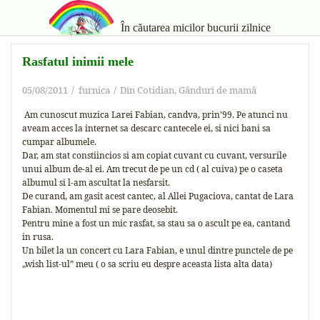
În căutarea micilor bucurii zilnice
Rasfatul inimii mele
05/08/2011
furnica
Din Cotidian
,
Gânduri de mamă
Am cunoscut muzica Larei Fabian, candva, prin’99. Pe atunci nu
aveam acces la internet sa descarc cantecele ei, si nici bani sa
cumpar albumele.
Dar, am stat constiincios si am copiat cuvant cu cuvant, versurile
unui album de-al ei. Am trecut de pe un cd ( al cuiva) pe o caseta
albumul si l-am ascultat la nesfarsit.
De curand, am gasit acest cantec, al Allei Pugaciova, cantat de Lara
Fabian. Momentul mi se pare deosebit.
Pentru mine a fost un mic rasfat, sa stau sa o ascult pe ea, cantand
in rusa.
Un bilet la un concert cu Lara Fabian, e unul dintre punctele de pe
„wish list-ul” meu ( o sa scriu eu despre aceasta lista alta data)