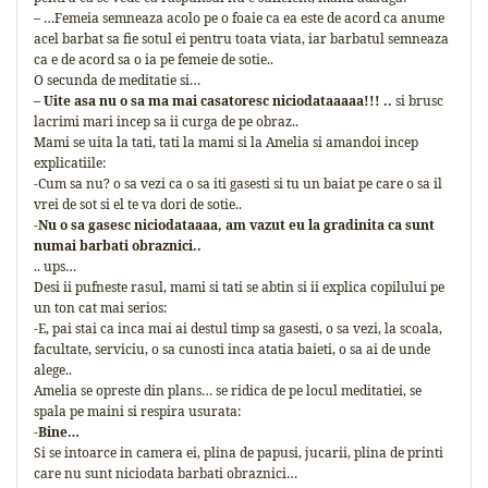
– …Femeia semneaza acolo pe o foaie ca ea este de acord ca anume
acel barbat sa fie sotul ei pentru toata viata, iar barbatul semneaza
ca e de acord sa o ia pe femeie de sotie..
O secunda de meditatie si…
– Uite asa nu o sa ma mai casatoresc niciodataaaaa!!! ..
si brusc
lacrimi mari incep sa ii curga de pe obraz..
Mami se uita la tati, tati la mami si la Amelia si amandoi incep
explicatiile:
-Cum sa nu? o sa vezi ca o sa iti gasesti si tu un baiat pe care o sa il
vrei de sot si el te va dori de sotie..
-Nu o sa gasesc niciodataaaa, am vazut eu la gradinita ca sunt
numai barbati obraznici..
.. ups…
Desi ii pufneste rasul, mami si tati se abtin si ii explica copilului pe
un ton cat mai serios:
-E, pai stai ca inca mai ai destul timp sa gasesti, o sa vezi, la scoala,
facultate, serviciu, o sa cunosti inca atatia baieti, o sa ai de unde
alege..
Amelia se opreste din plans… se ridica de pe locul meditatiei, se
spala pe maini si respira usurata:
-Bine…
Si se intoarce in camera ei, plina de papusi, jucarii, plina de printi
care nu sunt niciodata barbati obraznici…