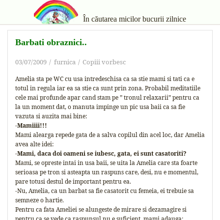
În căutarea micilor bucurii zilnice
Barbati obraznici..
03/07/2009
furnica
Copiii vorbesc
Amelia sta pe WC cu usa intredeschisa ca sa stie mami si tati ca e
totul in regula iar ea sa stie ca sunt prin zona. Probabil meditatiile
cele mai profunde apar cand stam pe ” tronul relaxarii” pentru ca
la un moment dat, o manuta impinge un pic usa baii ca sa fie
vazuta si auzita mai bine:
-Mamiiii!!!
Mami alearga repede gata de a salva copilul din acel loc, dar Amelia
avea alte idei:
-Mami, daca doi oameni se iubesc, gata, ei sunt casatoriti?
Mami, se opreste intai in usa baii, se uita la Amelia care sta foarte
serioasa pe tron si asteapta un raspuns care, desi, nu e momentul,
pare totusi destul de important pentru ea.
-Nu, Amelia, ca un barbat sa fie casatorit cu femeia, ei trebuie sa
semneze o hartie.
Pentru ca fata Ameliei se alungeste de mirare si dezamagire si
pentru ca se vede ca raspunsul nu e suficient, mami adauga: