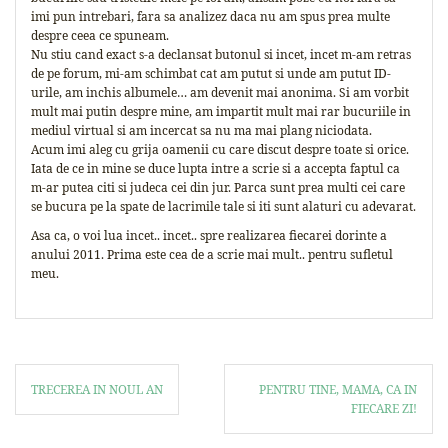
imi pun intrebari, fara sa analizez daca nu am spus prea multe
despre ceea ce spuneam.
Nu stiu cand exact s-a declansat butonul si incet, incet m-am retras
de pe forum, mi-am schimbat cat am putut si unde am putut ID-
urile, am inchis albumele… am devenit mai anonima. Si am vorbit
mult mai putin despre mine, am impartit mult mai rar bucuriile in
mediul virtual si am incercat sa nu ma mai plang niciodata.
Acum imi aleg cu grija oamenii cu care discut despre toate si orice.
Iata de ce in mine se duce lupta intre a scrie si a accepta faptul ca
m-ar putea citi si judeca cei din jur. Parca sunt prea multi cei care
se bucura pe la spate de lacrimile tale si iti sunt alaturi cu adevarat.
Asa ca, o voi lua incet.. incet.. spre realizarea fiecarei dorinte a
anului 2011. Prima este cea de a scrie mai mult.. pentru sufletul
meu.
TRECEREA IN NOUL AN
PENTRU TINE, MAMA, CA IN
FIECARE ZI!