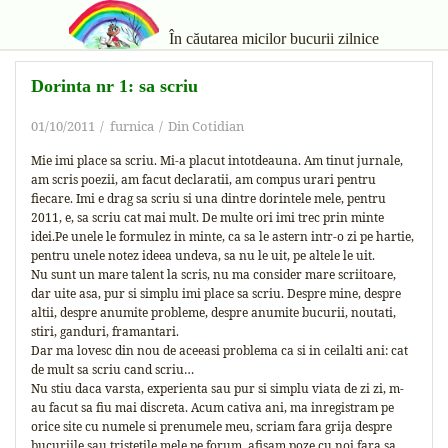
În căutarea micilor bucurii zilnice
Dorinta nr 1: sa scriu
01/10/2011
furnica
Din Cotidian
Mie imi place sa scriu. Mi-a placut intotdeauna. Am tinut jurnale,
am scris poezii, am facut declaratii, am compus urari pentru
fiecare. Imi e drag sa scriu si una dintre dorintele mele, pentru
2011, e, sa scriu cat mai mult. De multe ori imi trec prin minte
idei.Pe unele le formulez in minte, ca sa le astern intr-o zi pe hartie,
pentru unele notez ideea undeva, sa nu le uit, pe altele le uit.
Nu sunt un mare talent la scris, nu ma consider mare scriitoare,
dar uite asa, pur si simplu imi place sa scriu. Despre mine, despre
altii, despre anumite probleme, despre anumite bucurii, noutati,
stiri, ganduri, framantari.
Dar ma lovesc din nou de aceeasi problema ca si in ceilalti ani: cat
de mult sa scriu cand scriu…
Nu stiu daca varsta, experienta sau pur si simplu viata de zi zi, m-
au facut sa fiu mai discreta. Acum cativa ani, ma inregistram pe
orice site cu numele si prenumele meu, scriam fara grija despre
bucuriile sau tristetile mele pe forum, afisam poze cu noi fara sa