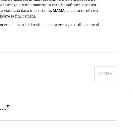
iata intreaga, un nou moment in care, iti multumim pentru
n viata asta daca nu existai tu,
MAMA
, daca nu ne ofereai
rabdare sa fim Oameni.
em vreo data sa iti daruim macar a zecea parte din cat ne-ai
LEAPSA
a…
”