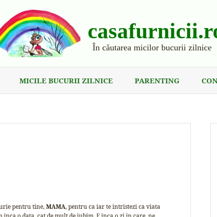
casafurnicii.r
În căutarea micilor bucurii zilnice
MICILE BUCURII ZILNICE
PARENTING
CON
urie pentru tine,
MAMA
, pentru ca iar te intristezi ca viata
 inca o data, cat de mult de iubim. E inca o zi in care, ne