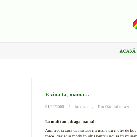
ACASĂ
E ziua ta, mama…
01/25/2009
furnica
Din Gândul de azi
La multi ani, draga mama!
Anii trec si ziua de nastere nu mai e un motiv de buc
trece.. dar e un motiv in plus pentru noi sa iti spunem