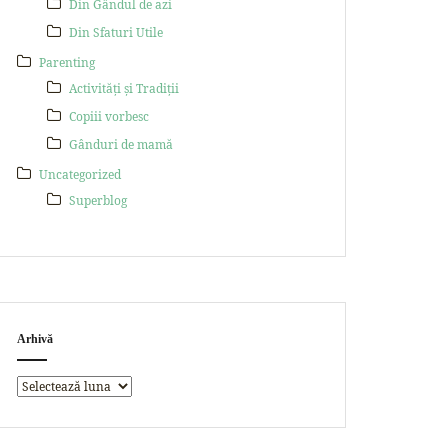
Din Gândul de azi
Din Sfaturi Utile
Parenting
Activități și Tradiții
Copiii vorbesc
Gânduri de mamă
Uncategorized
Superblog
Arhivă