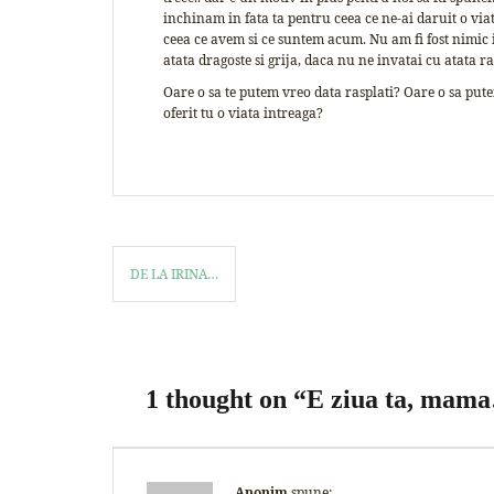
inchinam in fata ta pentru ceea ce ne-ai daruit o v
ceea ce avem si ce suntem acum. Nu am fi fost nimic i
atata dragoste si grija, daca nu ne invatai cu atata 
Oare o sa te putem vreo data rasplati? Oare o sa put
oferit tu o viata intreaga?
DE LA IRINA…
1 thought on “
E ziua ta, mam
Anonim
spune: